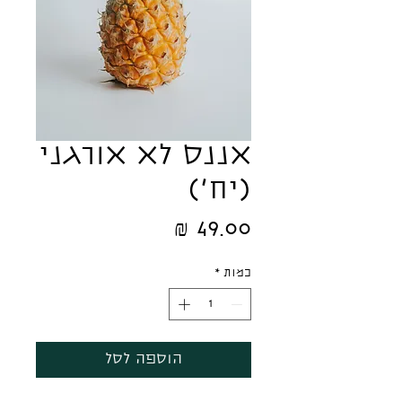
אננס לא אורגני
(יח')
מחיר
כמות
*
הוספה לסל