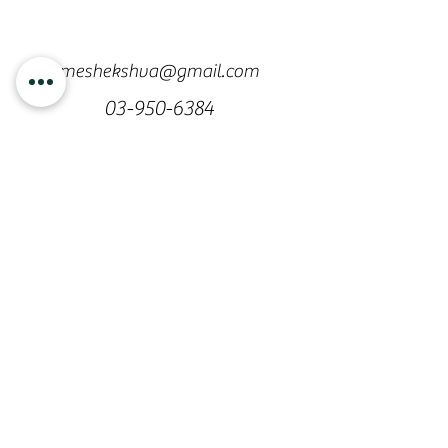
meshekshva@gmail.com
03-950-6384
משק שוורצמן
העליה השנייה 1,
מושב נטעים