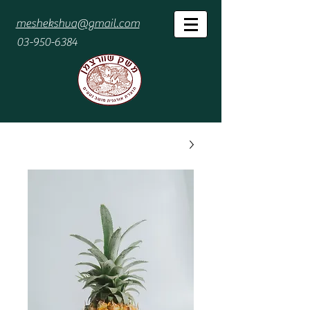
meshekshva@gmail.com
03-950-6384