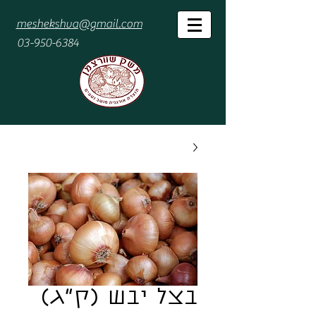
meshekshva@gmail.com
03-950-6384
בצל יבש (ק"ג)